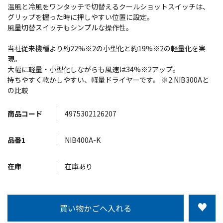
温風と冷風をワンタッチで切替えるクールショットスイッチは、
グリップを握った時に押しやすい位置に設定。
風量切替スイッチもシンプルな操作性。
当社従来機種より約22%※2の小型化と約19%※2の軽量化を実
現。
大幅に軽量・小型化しながらも風速は34%※2アップ。
持ちやすく乾かしやすい、軽量ドライヤーです。 ※2:NIB300Aと
の比較
商品コード
4975302126207
品番1
NIB400A-K
在庫
在庫あり