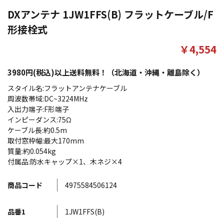
DXアンテナ 1JW1FFS(B) フラットケーブル/F
形接栓式
￥4,554
3980円(税込)以上送料無料！（北海道・沖縄・離島除く）
スタイル名:フラットアンテナケーブル
周波数帯域:DC~3224MHz
入出力端子:F形端子
インピーダンス:75Ω
ケーブル長:約0.5m
取付窓枠幅:最大170mm
質量:約0.054kg
付属品:防水キャップ×1、木ネジ×4
商品コード
4975584506124
品番1
1JW1FFS(B)