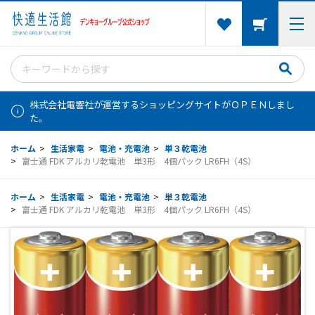
株式会社電響社が運営するショッピングサイトがＯＰＥＮしまし
た。
ホーム
>
生活家電
>
電池・充電池
>
単３乾電池
>
富士通 FDK アルカリ乾電池 単3形 4個パック LR6FH（4S）
ホーム
>
生活家電
>
電池・充電池
>
単３乾電池
>
富士通 FDK アルカリ乾電池 単3形 4個パック LR6FH（4S）