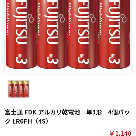
富士通 FDK アルカリ乾電池 単3形 4個パッ
ク LR6FH（4S）
￥1,140