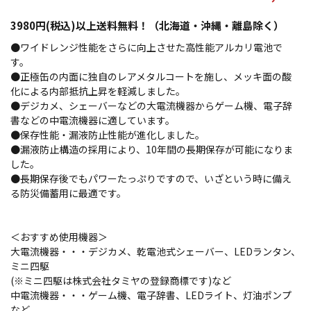
3980円(税込)以上送料無料！（北海道・沖縄・離島除く）
●ワイドレンジ性能をさらに向上させた高性能アルカリ電池で
す。
●正極缶の内面に独自のレアメタルコートを施し、メッキ面の酸
化による内部抵抗上昇を軽減しました。
●デジカメ、シェーバーなどの大電流機器からゲーム機、電子辞
書などの中電流機器に適しています。
●保存性能・漏液防止性能が進化しました。
●漏液防止構造の採用により、10年間の長期保存が可能になりま
した。
●長期保存後でもパワーたっぷりですので、いざという時に備え
る防災備蓄用に最適です。
＜おすすめ使用機器＞
大電流機器・・・デジカメ、乾電池式シェーバー、LEDランタン、
ミニ四駆
(※ミニ四駆は株式会社タミヤの登録商標です)など
中電流機器・・・ゲーム機、電子辞書、LEDライト、灯油ポンプ
など