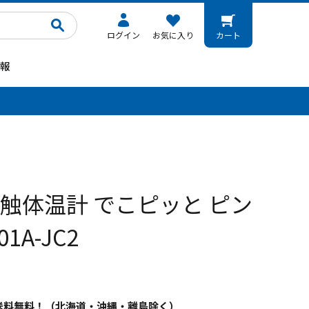
ログイン
お気に入り
カート
報
。
接触体温計 でこピッと ピン
01A-JC2
以上送料無料！（北海道・沖縄・離島除く）