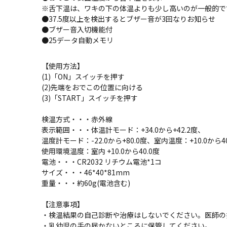
※舌下温は、ワキの下の体温よりも少し高いのが一般的で
●37.5度以上を検出するとブザー音が3回なりお知らせ
●ブザー音入切機能付
●25データ自動メモリ
【使用方法】
(1)「ON」スイッチを押す
(2)先端をおでこの位置に向ける
(3)「START」スイッチを押す
検温方式・・・赤外線
表示範囲・・・体温計モード：+34.0から+42.2度、
温度計モード：-22.0から+80.0度、室内温度：+10.0から40
使用環境温度：室内 +10.0から40.0度
電池・・・CR2032 リチウム電池*1コ
サイズ・・・46*40*81mm
重量・・・約60g(電池含む)
【注意事項】
・検温結果の自己診断や治療はしないでください。医師の
・乳幼児の手の届かないところに保管してください。