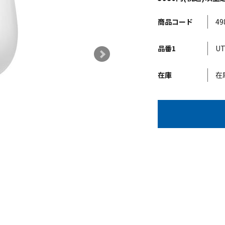
商品コード
49
品番1
UT
在庫
在