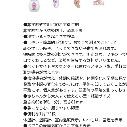
●非接触式で肌に触れず衛生的
非接触だから感染防止、消毒不要
●寝ている人を起こさず検温
●はやい・簡単約1秒測定。おでこで測るでこピッと
朝の忙しい時や、じっとできない子供でも測れます。
短時間に多人数の測定ができます。測定の際、ワキの下で
口でくわえるなど、姿勢を保持する負担がいりません。
●ベッドサイドやカウンターに置けるスタンド型、手軽に
測定機会が増えます。
●検温機会が増え、体調の確認や、体調変化を早期に見つ
発熱や体調の変化をつかむには、平熱を知っておくことが
平熱には、個人差があります。健康時の平熱を測っておき
●赤ちゃんから大人まで使える小型・軽量サイズ
重さ約60g(卵1コ分)、高さ81mm
●手になじむ、握りやすい卵型
●便利な1台で3役
体温計、温度計、室内温度表示。いつもは、室温を表示
●おでこの表面温度から舌下温を表示