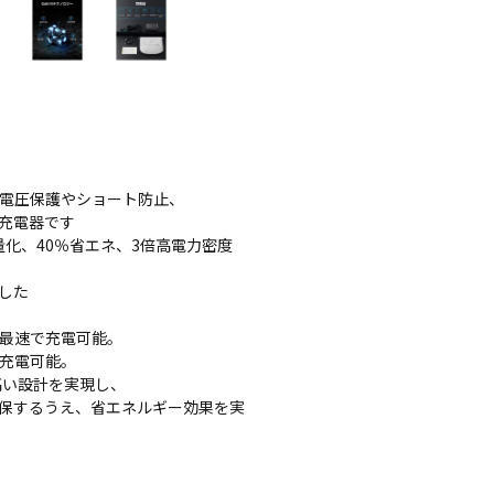
、過電圧保護やショート防止、
充電器です
量化、40％省エネ、3倍高電力密度
した
チを最速で充電可能。
に充電可能。
の高い設計を実現し、
保するうえ、省エネルギー効果を実