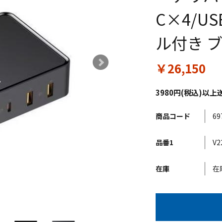
C×4/US
ル付き ブ
￥26,150
3980円(税込)
商品コード
69
品番1
V2
在庫
在