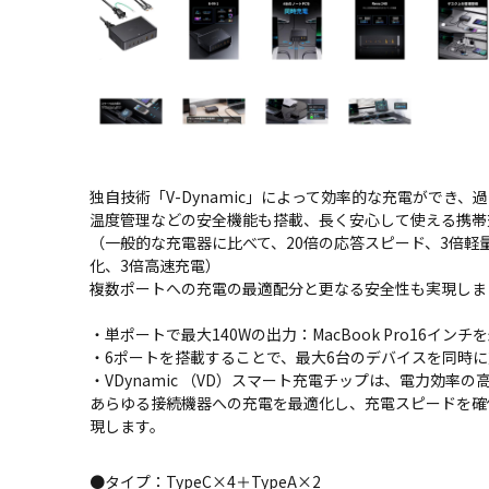
独自技術「V-Dynamic」によって効率的な充電ができ
温度管理などの安全機能も搭載、長く安心して使える携帯
（一般的な充電器に比べて、20倍の応答スピード、3倍軽
化、3倍高速充電）
複数ポートへの充電の最適配分と更なる安全性も実現しま
・単ポートで最大140Wの出力：MacBook Pro16イン
・6ポートを搭載することで、最大6台のデバイスを同時
・VDynamic （VD）スマート充電チップは、電力効率
あらゆる接続機器への充電を最適化し、充電スピードを確
現します。
●タイプ：TypeC×4＋TypeA×2