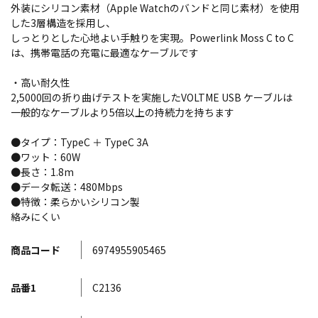
外装にシリコン素材（Apple Watchのバンドと同じ素材）を使用
した3層構造を採用し、
しっとりとした心地よい手触りを実現。Powerlink Moss C to C
は、携帯電話の充電に最適なケーブルです
・高い耐久性
2,5000回の折り曲げテストを実施したVOLTME USB ケーブルは
一般的なケーブルより5倍以上の持続力を持ちます
●タイプ：TypeC ＋ TypeC 3A
●ワット：60W
●長さ：1.8m
●データ転送：480Mbps
●特徴：柔らかいシリコン製
絡みにくい
商品コード
6974955905465
品番1
C2136