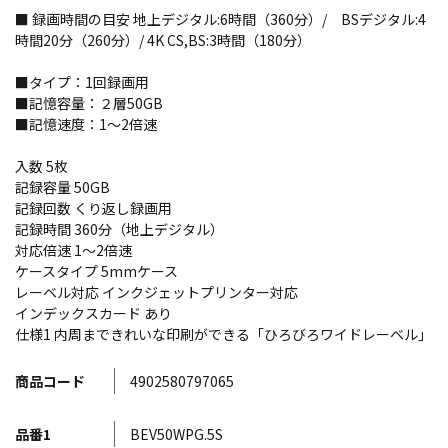
■ 録画時間の目安 地上デジタル:6時間（360分）/ BSデジタル:4
時間20分（260分）/ 4K CS,BS:3時間（180分）
■タイプ：1回録画用
■記憶容量：２層50GB
■記憶速度：1～2倍速
入数 5枚
記録容量 50GB
記録回数 くり返し録画用
記録時間 360分（地上デジタル）
対応倍速 1～2倍速
ケースタイプ 5mmケース
レーベル対応 インクジェットプリンター対応
インデックスカード あり
仕様1 内周まできれいな印刷ができる「ひろびろワイドレーベル」
商品コード
4902580797065
品番1
BEV50WPG.5S