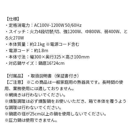
【仕様】
・定格消電力：AC100V-1200W 50/60Hz
・スイッチ：火力4段切替/切、強1200W、中800W、弱400W、と
ろ火270W
・本体質量：約2.1kg ※電源コード含む
・電源コード：約1.8m
・本体寸法：幅300×奥行325×高さ100mm
・対応鍋サイズ：鍋底16?24cm
【付属品】 ・取扱説明書（保証書付き）
【ご注意】 ※この商品は一般家庭用の熱器具です。長時間の使
用、業務使用には適しておりません。
※網焼きは行わないでください。
※燻製調理は必ず燻製鍋をお使いいただき、箱で本体を覆うよう
な調理は行わないでください。
※鍋底の径が25cm以上の鍋を使用しないでください。
※圧力鍋は使用できません。