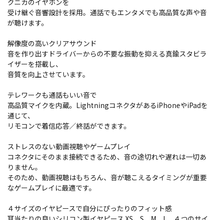
クニカのイヤホンを
受け継ぐ音響設計を採用。通話でもエンタメでも高品質な声や音
が聴けます。
解像度の高いクリアサウンド
音を作り出すドライバーからの不要な振動を抑える真鍮スタビラ
イザーを搭載し、
音質を向上させています。
テレワークも通話もいい音で
高品質マイクを内蔵。LightningコネクタがあるiPhoneやiPadを
通じて、
リモコンで着信応答／終話ができます。
ストレスのない動画視聴やゲームプレイ
コネクタにそのまま接続できるため、音の途切れや遅れは一切あ
りません。
そのため、動画視聴はもちろん、音が聴こえるタイミングが重要
なゲームプレイに最適です。
４サイズのイヤピースで自分にぴったりのフィット感
耳当たりの良いシリコン製イヤピース XS、S、M、L、４つのサイ