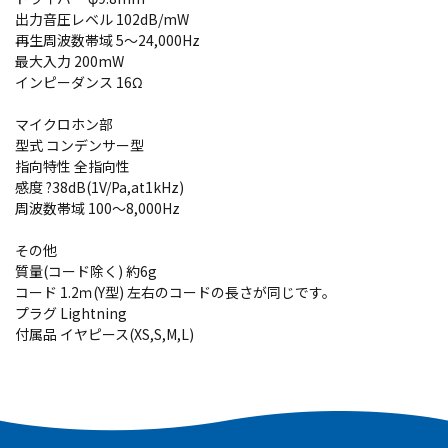
出力音圧レベル 102dB/mW
再生周波数帯域 5～24,000Hz
最大入力 200mW
インピーダンス 16Ω
マイクロホン部
型式 コンデンサー型
指向特性 全指向性
感度 ?38dB(1V/Pa,at1kHz)
周波数帯域 100～8,000Hz
その他
質量(コード除く) 約6g
コード 1.2ｍ(Y型) 左右のコードの長さが同じです。
プラグ Lightning
付属品 イヤピース(XS,S,M,L)