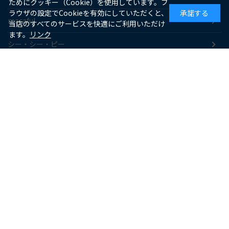
ためにクッキー（Cookie）を使用しています。ブ
ラウザの設定でCookieを有効にしていただくと、
承諾する
macaful
当店のすべてのサービスを快適にご利用いただけ
ます。
リンク
シー・シー・ピー
アピックス
ソーダスパークル
maxell
SUPPORT
お客様サポート
よくあるご質問
お支払いについて
送料・配送について