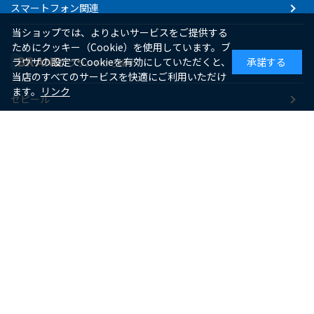
スマートフォン関連
当ショップでは、よりよいサービスをご提供する
ためにクッキー（Cookie）を使用しています。ブ
BRAND
ラウザの設定でCookieを有効にしていただくと、
承諾する
ブランドから探す
当店のすべてのサービスを快適にご利用いただけ
ます。
リンク
ゼピール
macaful
シー・シー・ピー
アピックス
ソーダスパークル
maxell