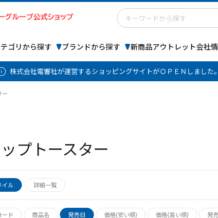
カテゴリから探す
ブランドから探す
新商品
アウトレット
会社情
株式会社電響社が運営するショッピングサイトがＯＰＥＮしました
ター
アップトースター
ネイル
詳細一覧
コード
商品名
発売日
価格(安い順)
価格(高い順)
発