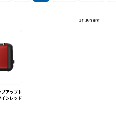
1
件あります
ップアップト
ワインレッド