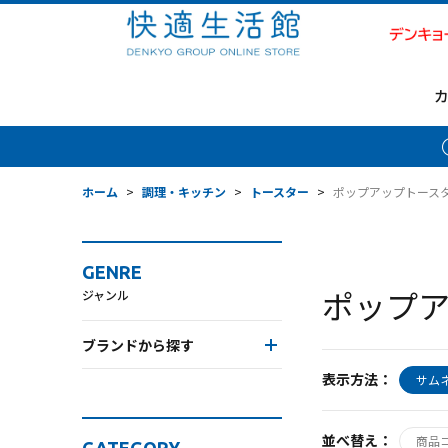
ホーム
>
調理・キッチン
>
トースター
>
ポップアップトース
GENRE
ポップ
ジャンル
ブランドから探す
表示方法：
サム
並べ替え：
商品