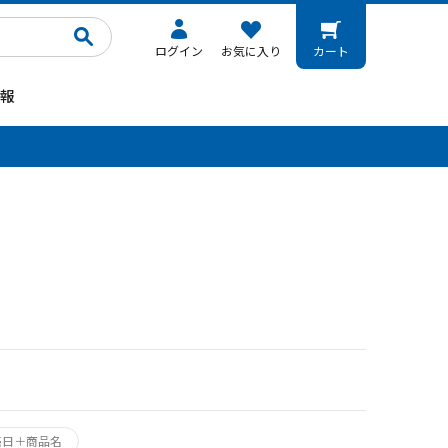
ログイン
お気に入り
カート
報
。
売日＋商品名