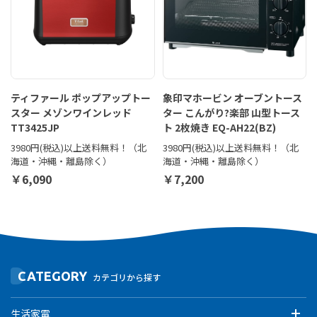
ティファール ポップアップトー
象印マホービン オーブントース
スター メゾンワインレッド
ター こんがり?楽部 山型トース
TT3425JP
ト 2枚焼き EQ-AH22(BZ)
3980円(税込)以上送料無料！（北
3980円(税込)以上送料無料！（北
海道・沖縄・離島除く）
海道・沖縄・離島除く）
￥6,090
￥7,200
CATEGORY
カテゴリから探す
生活家電