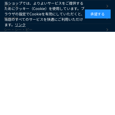
当ショップでは、よりよいサービスをご提供する
ゼピール
ためにクッキー（Cookie）を使用しています。ブ
ラウザの設定でCookieを有効にしていただくと、
承諾する
macaful
当店のすべてのサービスを快適にご利用いただけ
ます。
リンク
シー・シー・ピー
アピックス
ソーダスパークル
maxell
SUPPORT
お客様サポート
よくあるご質問
お支払いについて