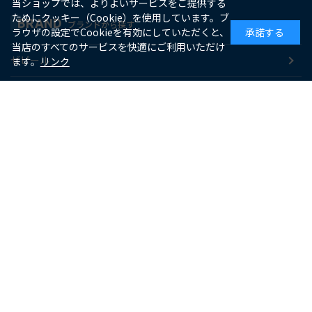
当ショップでは、よりよいサービスをご提供する
ためにクッキー（Cookie）を使用しています。ブ
BRAND
ブランドから探す
ラウザの設定でCookieを有効にしていただくと、
承諾する
当店のすべてのサービスを快適にご利用いただけ
ゼピール
ます。
リンク
macaful
シー・シー・ピー
アピックス
ソーダスパークル
maxell
SUPPORT
お客様サポート
よくあるご質問