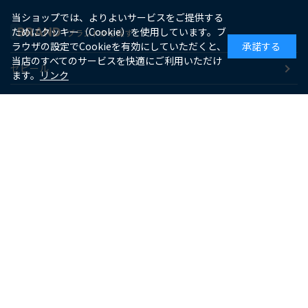
当ショップでは、よりよいサービスをご提供する
BRAND
ためにクッキー（Cookie）を使用しています。ブ
ブランドから探す
ラウザの設定でCookieを有効にしていただくと、
承諾する
当店のすべてのサービスを快適にご利用いただけ
ゼピール
ます。
リンク
macaful
シー・シー・ピー
アピックス
ソーダスパークル
maxell
SUPPORT
お客様サポート