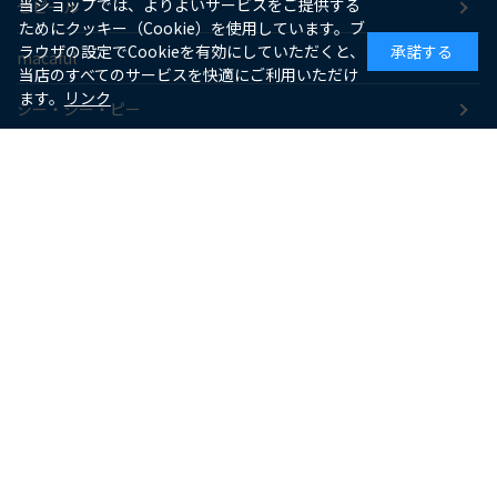
当ショップでは、よりよいサービスをご提供する
ゼピール
ためにクッキー（Cookie）を使用しています。ブ
ラウザの設定でCookieを有効にしていただくと、
承諾する
macaful
当店のすべてのサービスを快適にご利用いただけ
ます。
リンク
シー・シー・ピー
アピックス
ソーダスパークル
maxell
SUPPORT
お客様サポート
よくあるご質問
お支払いについて