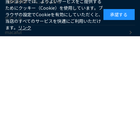
BRAND
当ショップでは、よりよいサービスをご提供する
ブランドから探す
ためにクッキー（Cookie）を使用しています。ブ
ラウザの設定でCookieを有効にしていただくと、
承諾する
ゼピール
当店のすべてのサービスを快適にご利用いただけ
ます。
リンク
macaful
シー・シー・ピー
アピックス
ソーダスパークル
maxell
SUPPORT
お客様サポート
よくあるご質問