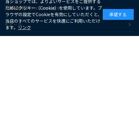
当ショップでは、よりよいサービスをご提供する
BRAND
ためにクッキー（Cookie）を使用しています。ブ
ブランドから探す
ラウザの設定でCookieを有効にしていただくと、
承諾する
当店のすべてのサービスを快適にご利用いただけ
ゼピール
ます。
リンク
macaful
シー・シー・ピー
アピックス
ソーダスパークル
maxell
SUPPORT
お客様サポート
よくあるご質問