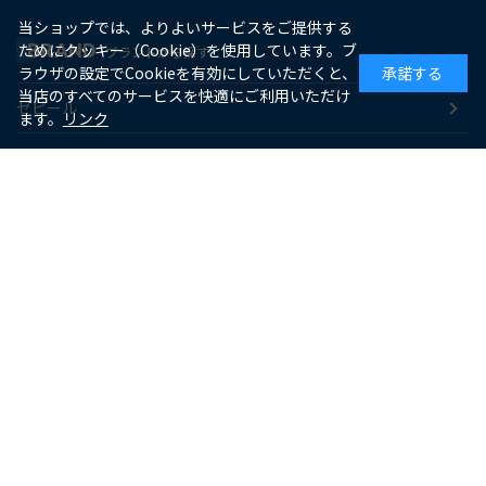
当ショップでは、よりよいサービスをご提供する
BRAND
ためにクッキー（Cookie）を使用しています。ブ
ブランドから探す
ラウザの設定でCookieを有効にしていただくと、
承諾する
当店のすべてのサービスを快適にご利用いただけ
ゼピール
ます。
リンク
macaful
シー・シー・ピー
アピックス
ソーダスパークル
maxell
SUPPORT
お客様サポート