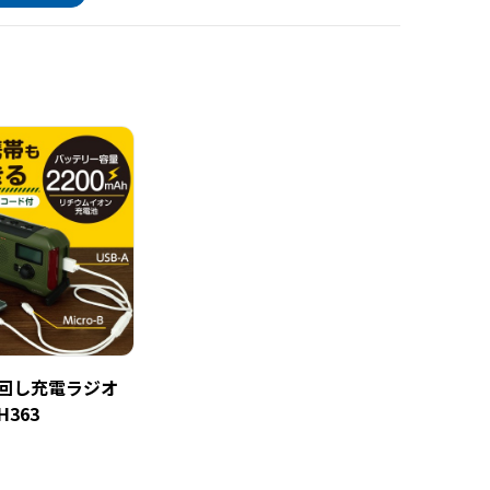
手回し充電ラジオ
H363