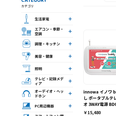
CATEGORY
カテゴリ
生活家電
エアコン・季節・
空調
調理・キッチン
美容・健康
照明
テレビ・記録メデ
ィア
オーデイオ・ヘッ
innowa イノワ 
ドホン
し ポータブルテ
オ 3WAY電源 BD
PC周辺機器
￥15,480
スマートフォン関