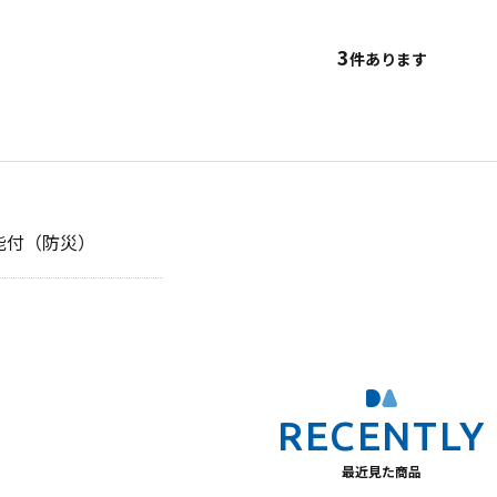
3
件あります
能付（防災）
最近見た商品