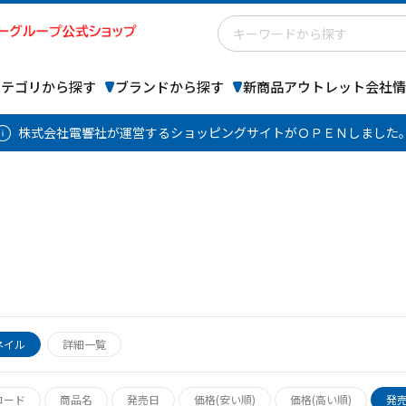
カテゴリから探す
ブランドから探す
新商品
アウトレット
会社情
株式会社電響社が運営するショッピングサイトがＯＰＥＮしました
ネイル
詳細一覧
コード
商品名
発売日
価格(安い順)
価格(高い順)
発