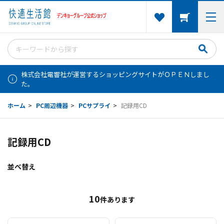
株式会社電響社が運営するショッピングサイトがＯＰＥＮしまし
た。
ホーム
>
PC周辺機器
>
PCサプライ
>
記録用CD
記録用CD
並べ替え
10
件あります