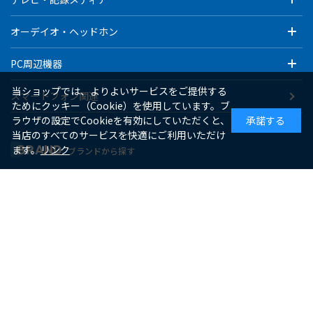
オーデイオ・ヘッドホン
PC周辺機器
当ショップでは、よりよいサービスをご提供する
スマートフォン関連
ためにクッキー（Cookie）を使用しています。ブ
ラウザの設定でCookieを有効にしていただくと、
承諾する
当店のすべてのサービスを快適にご利用いただけ
BRAND
ます。
リンク
ブランドから探す
ゼピール
macaful
シー・シー・ピー
アピックス