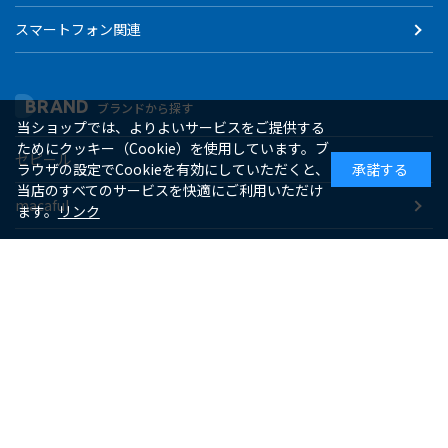
スマートフォン関連
BRAND
ブランドから探す
当ショップでは、よりよいサービスをご提供する
ためにクッキー（Cookie）を使用しています。ブ
ゼピール
ラウザの設定でCookieを有効にしていただくと、
承諾する
当店のすべてのサービスを快適にご利用いただけ
macaful
ます。
リンク
シー・シー・ピー
アピックス
ソーダスパークル
maxell