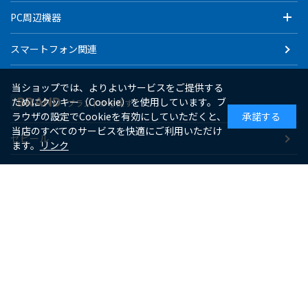
PC周辺機器
スマートフォン関連
当ショップでは、よりよいサービスをご提供する
BRAND
ためにクッキー（Cookie）を使用しています。ブ
ブランドから探す
ラウザの設定でCookieを有効にしていただくと、
承諾する
当店のすべてのサービスを快適にご利用いただけ
ゼピール
ます。
リンク
macaful
シー・シー・ピー
アピックス
ソーダスパークル
maxell