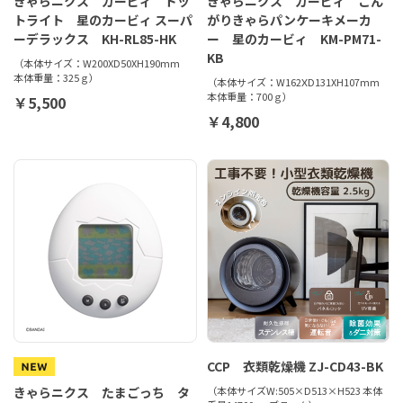
きゃらニクス カービィ ドッ
きゃらニクス カービィ こん
トライト 星のカービィ スーパ
がりきゃらパンケーキメーカ
ーデラックス KH-RL85-HK
ー 星のカービィ KM-PM71-
KB
（本体サイズ：W200XD50XH190mm
本体重量：325ｇ）
（本体サイズ：W162ⅩD131XH107mm
本体重量：700ｇ）
￥5,500
￥4,800
CCP 衣類乾燥機 ZJ-CD43-BK
きゃらニクス たまごっち タ
（本体サイズW:505×D513×H523 本体