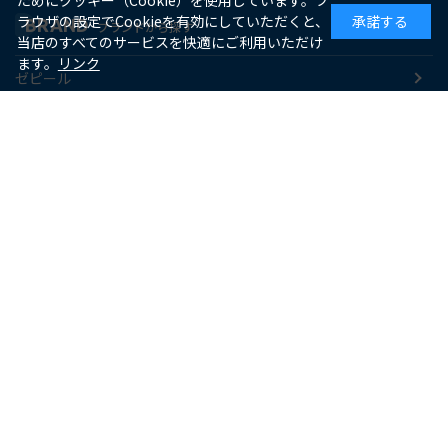
ためにクッキー（Cookie）を使用しています。ブ
ラウザの設定でCookieを有効にしていただくと、
承諾する
BRAND
ブランドから探す
当店のすべてのサービスを快適にご利用いただけ
ます。
リンク
ゼピール
macaful
シー・シー・ピー
アピックス
ソーダスパークル
maxell
SUPPORT
お客様サポート
よくあるご質問