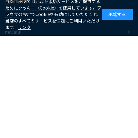
BRAND
当ショップでは、よりよいサービスをご提供する
ブランドから探す
ためにクッキー（Cookie）を使用しています。ブ
ラウザの設定でCookieを有効にしていただくと、
承諾する
ゼピール
当店のすべてのサービスを快適にご利用いただけ
ます。
リンク
macaful
シー・シー・ピー
アピックス
ソーダスパークル
maxell
SUPPORT
お客様サポート
よくあるご質問