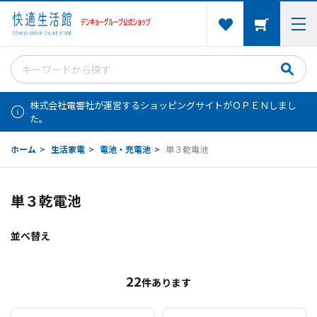
株式会社電響社が運営するショッピングサイトがＯＰＥＮしまし
た。
ホーム
>
生活家電
>
電池・充電池
>
単３乾電池
単３乾電池
並べ替え
22
件あります