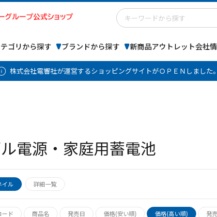
カテゴリから探す
ブランドから探す
新商品
アウトレット
会社情
株式会社電響社が運営するショッピングサイトがＯＰＥＮしました
ブル電源・家庭用蓄電池
ネイル
詳細一覧
コード
商品名
発売日
価格(安い順)
価格(高い順)
発