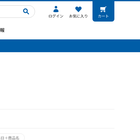
ログイン
お気に入り
カート
報
。
売日＋商品名