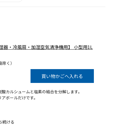
湿器・冷風扇・加湿空気清浄機用】 小型用1L
島除く）
買い物かごへ入れる
炭酸カルシュームと塩素の結合を分解します。
リアボールだけです。
ち続ける