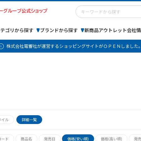
カテゴリから探す
ブランドから探す
新商品
アウトレット
会社情
株式会社電響社が運営するショッピングサイトがＯＰＥＮしました
ネイル
詳細一覧
コード
商品名
発売日
価格(安い順)
価格(高い順)
発