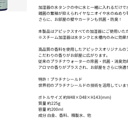
加湿器の水タンクの中に水と一緒に入れるだけで
雑菌の繁殖が抑えられイヤなニオイや水のぬめり
さらに、お部屋の壁やカーテンも抗菌・防臭！
本製品はアピックスすべての加湿器にご使用いた
※スチーム加湿器は水タンクと水槽内のみに効果
高品質の香料を使用したアピックスオリジナルの
こだわりの香りがお部屋に広がります。
従来のプラチナウォーターの除菌・抗菌・消臭効
アロマの香りがプラスされ、お部屋をさらに快適
特許！プラチナシールド
世界初のプラチナシールドの技術を活用していま
ボトルサイズ 約W48×D48×H143(mm)
質量 約225g
容量 約200ml
成分 白金、香料、精製水、他