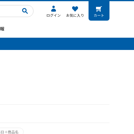
ログイン
お気に入り
カート
報
。
売日＋商品名