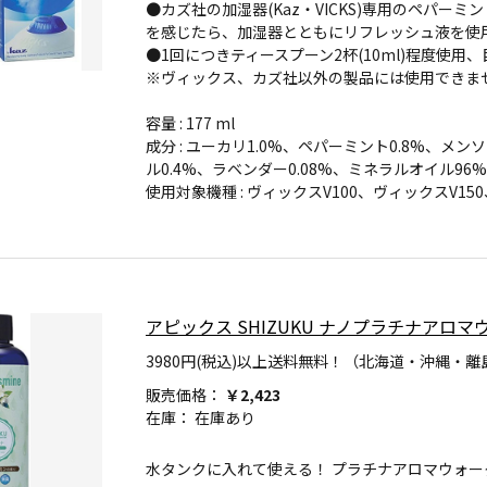
●カズ社の加湿器(Kaz・VICKS)専用のペパ
を感じたら、加湿器とともにリフレッシュ液を使
●1回につきティースプーン2杯(10ml)程度使用
※ヴィックス、カズ社以外の製品には使用できま
容量 : 177 ml
成分 : ユーカリ1.0%、ペパーミント0.8%、メ
ル0.4%、ラベンダー0.08%、ミネラルオイル96%
使用対象機種 : ヴィックスV100、ヴィックスV15
アピックス SHIZUKU ナノプラチナアロマウォ
3980円(税込)以上送料無料！（北海道・沖縄・離
販売価格：
￥2,423
在庫：
在庫あり
水タンクに入れて使える！ プラチナアロマウォー