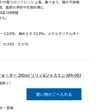
ーミントの香りのリフレッシュ液。鼻づまり、喉の不快感
用、風邪の予防や花粉対策に
、目安は8時間
せん。
ンソール0.8%、楠木エキス0.8%、メチルサリチルオイ
0、カズ60、カズ76
ーター 200ml リリィ&ジャスミン APA-003
島除く）
買い物かごへ入れる
ター登場