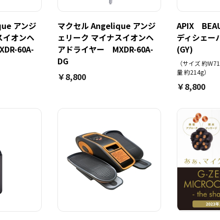
que アンジ
マクセル Angelique アンジ
APIX BE
スイオンヘ
ェリーク マイナスイオンヘ
ディシェーバー
R-60A-
アドライヤー MXDR-60A-
(GY)
DG
（サイズ 約W71×
量 約214g）
￥8,800
￥8,800