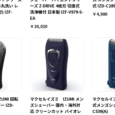
体丸洗い レ
ーズ Z-DRIVE 4枚刃 往復式
式 IZD-C289
 IZF-
洗浄機付 日本製 IZF-V979-S-
￥4,980
EA
￥20,020
UMI 回転
マクセルイズミ IZUMI メン
マクセルイズミ
 IZD-
ズシェーバー 国内・海外対
式メンズシェ
応 クリーンカット バイオレ
C539(A)