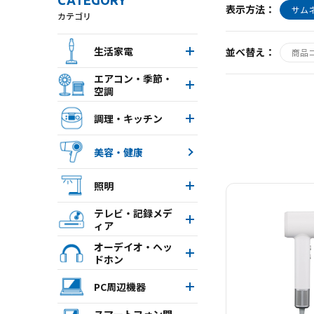
CATEGORY
表示方法：
サム
カテゴリ
生活家電
並べ替え：
商品
エアコン・季節・
空調
調理・キッチン
美容・健康
次
照明
テレビ・記録メデ
ィア
オーデイオ・ヘッ
ドホン
PC周辺機器
スマートフォン関