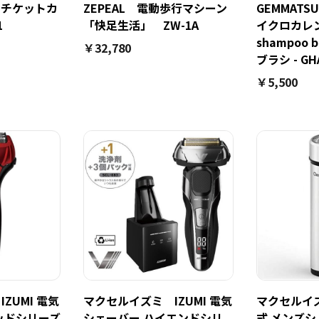
 エチケットカ
ZEPEAL 電動歩行マシーン
GEMMATSU 
1
「快足生活」 ZW-1A
イクロカレント
shampoo 
￥32,780
ブラシ - GH
￥5,500
ZUMI 電気
マクセルイズミ IZUMI 電気
マクセルイズ
ッドシリーズ
シェーバー ハイエンドシリ
式 メンズシ