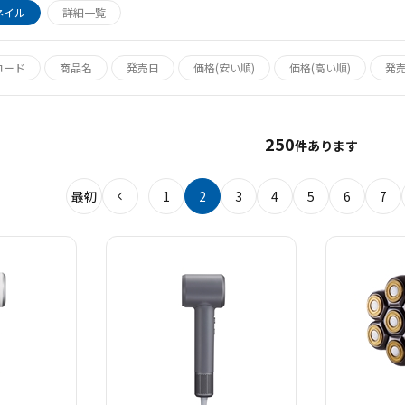
ネイル
詳細一覧
コード
商品名
発売日
価格(安い順)
価格(高い順)
発
250
件あります
最初
1
2
3
4
5
6
7