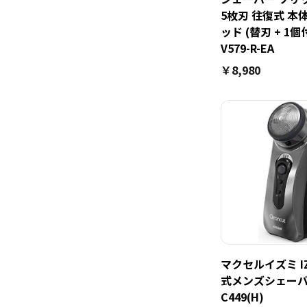
5枚刃 往復式 本
ッド (替刃 + 1個付)
V579-R-EA
￥8,980
マクセルイズミ IZ
式メンズシェーバー
C449(H)