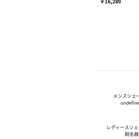
￥16,280
次
メンズシェ
undefin
レディースシェ
脱毛器