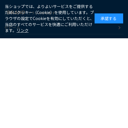
当ショップでは、よりよいサービスをご提供する
BRAND
ためにクッキー（Cookie）を使用しています。ブ
ブランドから探す
ラウザの設定でCookieを有効にしていただくと、
承諾する
当店のすべてのサービスを快適にご利用いただけ
ゼピール
ます。
リンク
macaful
シー・シー・ピー
アピックス
ソーダスパークル
maxell
SUPPORT
お客様サポート