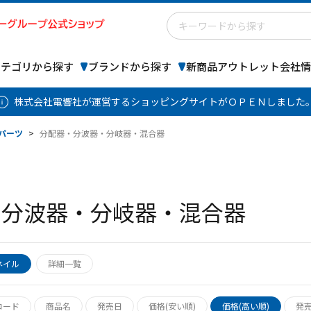
カテゴリから探す
ブランドから探す
新商品
アウトレット
会社情
株式会社電響社が運営するショッピングサイトがＯＰＥＮしました
パーツ
>
分配器・分波器・分岐器・混合器
・分波器・分岐器・混合器
ネイル
詳細一覧
コード
商品名
発売日
価格(安い順)
価格(高い順)
発