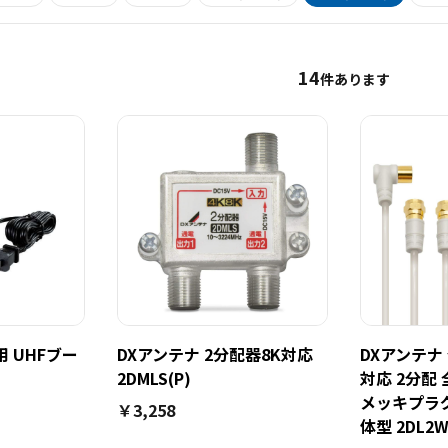
14
件あります
用 UHFブー
DXアンテナ 2分配器8K対応
DXアンテナ 分
)
2DMLS(P)
対応 2分配
メッキプラグ
￥3,258
体型 2DL2W