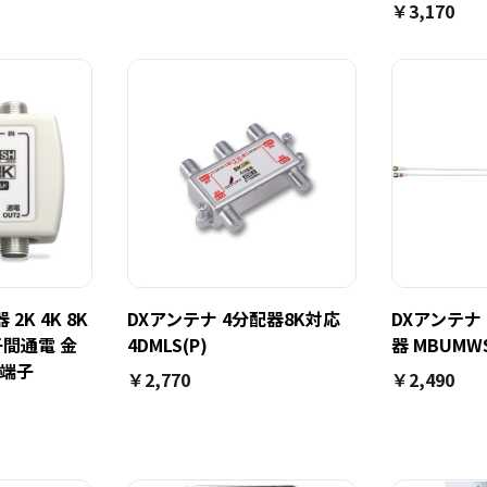
￥3,170
2K 4K 8K
DXアンテナ 4分配器8K対応
DXアンテナ
子間通電 金
4DMLS(P)
器 MBUMWS
型端子
￥2,770
￥2,490