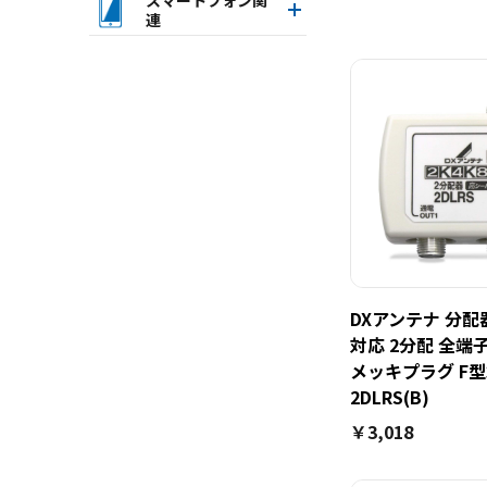
連
DXアンテナ 分配器 
対応 2分配 全端
メッキプラグ F
2DLRS(B)
￥3,018