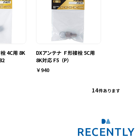
栓 4C用 8K
DXアンテナ Ｆ形接栓 5C用
82
8K対応 F5（P）
￥940
14
件あります