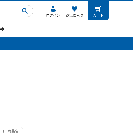
ログイン
お気に入り
カート
報
。
売日＋商品名