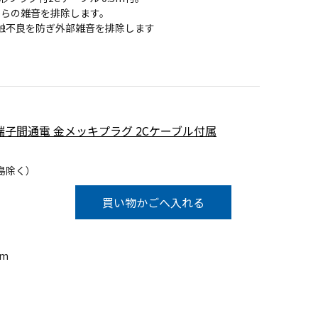
からの雑音を排除します。
触不良を防ぎ外部雑音を排除します
配 全端子間通電 金メッキプラグ 2Cケーブル付属
島除く）
買い物かごへ入れる
5m