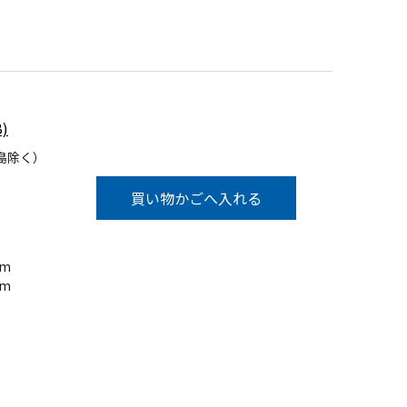
)
島除く）
買い物かごへ入れる
m
5m