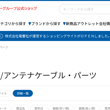
カテゴリから探す
ブランドから探す
新商品
アウトレット
会社情
株式会社電響社が運営するショッピングサイトがＯＰＥＮしました
パーツ
/アンテナケーブル・パーツ
ネイル
詳細一覧
コード
商品名
発売日
価格(安い順)
価格(高い順)
発