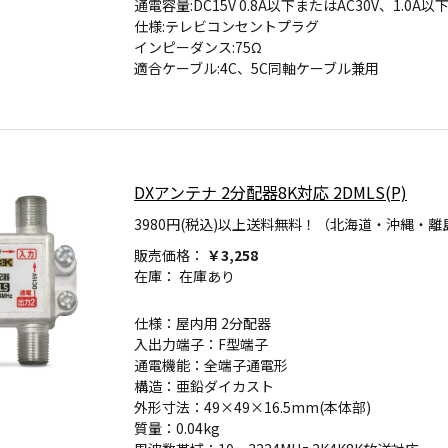
通電容量:DC15V 0.8A以下またはAC30V、1.0A以
仕様:テレビコンセントプラグ
インピーダンス:75Ω
適合ケーブル:4C、5C同軸ケーブル兼用
DXアンテナ 2分配器8K対応 2DMLS(P)
3980円(税込)以上送料無料！（北海道・沖縄・離
販売価格：
￥3,258
在庫：
在庫あり
仕様：屋内用 2分配器
入出力端子：F型端子
通電機能：全端子通電形
構造：亜鉛ダイカスト
外形寸法：49×49×16.5mm(本体部)
質量：0.04kg