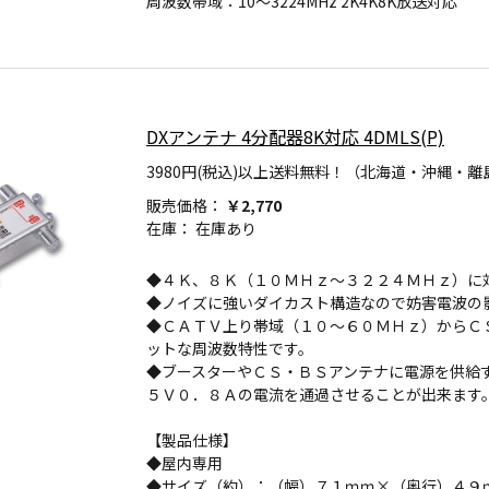
周波数帯域：10～3224MHz 2K4K8K放送対応
DXアンテナ 4分配器8K対応 4DMLS(P)
3980円(税込)以上送料無料！（北海道・沖縄・離
販売価格：
￥2,770
在庫：
在庫あり
◆４Ｋ、８Ｋ（１０ＭＨｚ～３２２４ＭＨｚ）に
◆ノイズに強いダイカスト構造なので妨害電波の
◆ＣＡＴＶ上り帯域（１０～６０ＭＨｚ）からＣ
ットな周波数特性です。
◆ブースターやＣＳ・ＢＳアンテナに電源を供給
５Ｖ０．８Ａの電流を通過させることが出来ます
【製品仕様】
◆屋内専用
◆サイズ（約）：（幅）７１ｍｍ×（奥行）４９