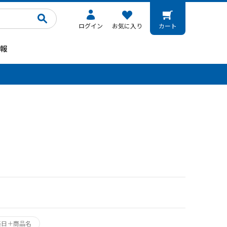
ログイン
お気に入り
カート
報
。
売日＋商品名