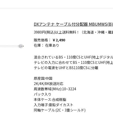
DXアンテナ ケーブル付分配器 MBUMWS(B)
3980円(税込)以上送料無料！（北海道・沖縄・離
販売価格：
￥2,490
在庫：
在庫あり
混合されているBS・110度CSとUHF(地上デジタ
テレビの入力に合わせてBS・110度CSとUHF(
テレビの電波をUHFとBS110度CSに分離
原産国:中国
2K/4K/8K放送対応
周波数帯域(MHz):10~3224
パック入り
本体ケース:合成樹脂
入力端子:亜鉛ダイカスト
同軸ケーブル:(2C・3重シールド)