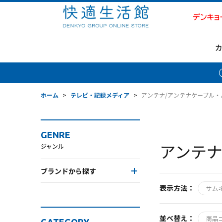
ホーム
>
テレビ・記録メディア
>
アンテナ/アンテナケーブル・
GENRE
アンテナ
ジャンル
ブランドから探す
表示方法：
サム
並べ替え：
商品