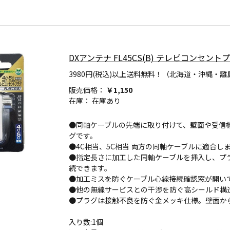
DXアンテナ FL45CS(B) テレビコンセントプ
3980円(税込)以上送料無料！（北海道・沖縄・離
販売価格：
￥1,150
在庫：
在庫あり
●同軸ケーブルの先端に取り付けて、壁面や受信
グです。
●4C相当、5C相当 両方の同軸ケーブルに適合しま
●指定長さに加工した同軸ケーブルを挿入し、プ
続できます。
●加工ミスを防ぐケーブル心線接続確認窓が開い
●他の無線サービスとの干渉を防ぐ高シールド構
●プラグは接触不良を防ぐ金メッキ仕様。壁面か
入り数:1個