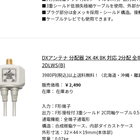
■3重シールド低損失極細ケーブルを使用、外部
■プラグ部分は金メッキ採用・シールド構造。接
■ケーブルテレビでも使用できます。
DXアンテナ 分配器 2K 4K 8K 対応 2分
2DLWS(B)
3980円(税込)以上送料無料！（北海道・沖縄・離
販売価格：
￥2,490
在庫：
在庫あり
入力：F形端子
出力：F形接栓付 3重シールド 2C同軸ケーブル 0.
通電機能：全端子通電形
構造：合成樹脂ケース、内部ダイカストケース
外形寸法：32×44×19mm(本体部)
質量：0.07kg