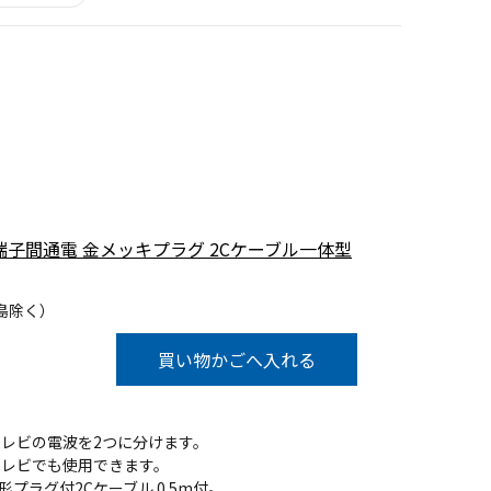
配 全端子間通電 金メッキプラグ 2Cケーブル一体型
島除く）
買い物かごへ入れる
レビの電波を2つに分けます。
送のテレビでも使用できます。
形プラグ付2Cケーブル 0.5m付。