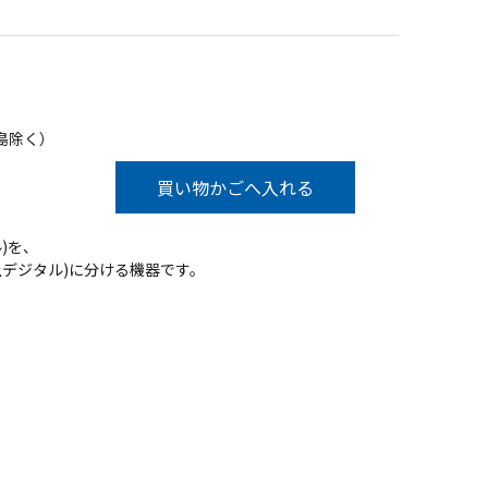
島除く）
買い物かごへ入れる
ル)を、
地上デジタル)に分ける機器です。