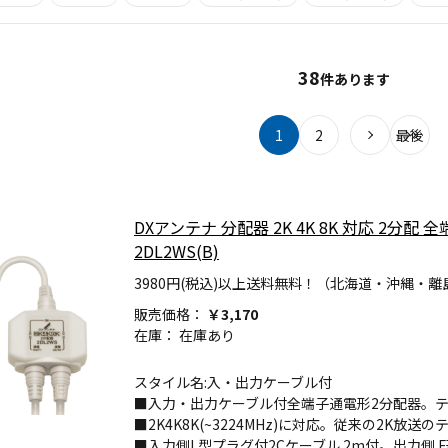
38
件あります
1
2
最後
DXアンテナ 分配器 2K 4K 8K 対応 2分
2DL2WS(B)
3980円(税込)以上送料無料！（北海道・沖縄・離
販売価格：
￥3,170
在庫：
在庫あり
スタイル名:入・出力ケーブル付
■入力・出力ケーブル付全端子通電形2分配器。テ
■2K4K8K(~3224MHz)に対応。従来の2K放
■入力側L型プラグ付2Cケーブル 2m付。出力側 F