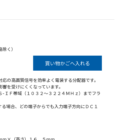
島除く）
買い物かごへ入れる
対応の高画質信号を効率よく電装する分配器です。
影響を受けにくくなっています。
Ｓ-ＩＦ帯域（１０３２～３２２４ＭＨｚ）までフラ
する場合、どの端子からでも入力端子方向にＤＣ１
。
ｍｍ×（高さ）１６．５ｍｍ