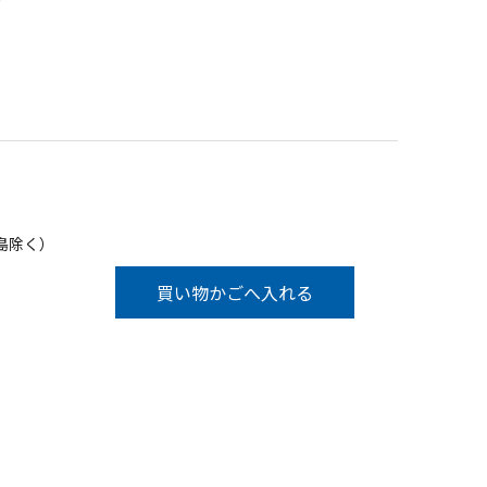
下
島除く）
買い物かごへ入れる