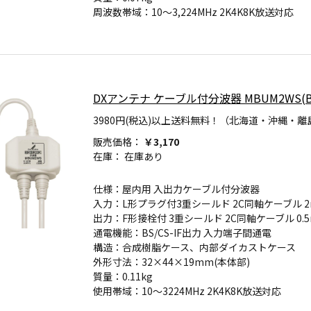
周波数帯域：10～3,224MHz 2K4K8K放送対応
DXアンテナ ケーブル付分波器 MBUM2WS(B
3980円(税込)以上送料無料！（北海道・沖縄・離
販売価格：
￥3,170
在庫：
在庫あり
仕様：屋内用 入出力ケーブル付分波器
入力：L形プラグ付3重シールド 2C同軸ケーブル 2
出力：F形接栓付 3重シールド 2C同軸ケーブル 0.
通電機能：BS/CS-IF出力 入力端子間通電
構造：合成樹脂ケース、内部ダイカストケース
外形寸法：32×44×19mm(本体部)
質量：0.11kg
使用帯域：10～3224MHz 2K4K8K放送対応