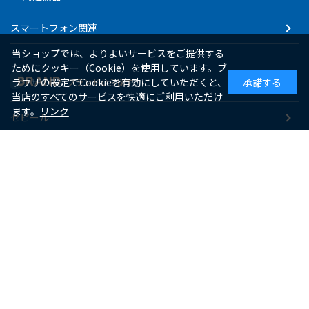
スマートフォン関連
当ショップでは、よりよいサービスをご提供する
ためにクッキー（Cookie）を使用しています。ブ
BRAND
ラウザの設定でCookieを有効にしていただくと、
承諾する
ブランドから探す
当店のすべてのサービスを快適にご利用いただけ
ます。
リンク
ゼピール
macaful
シー・シー・ピー
アピックス
ソーダスパークル
maxell