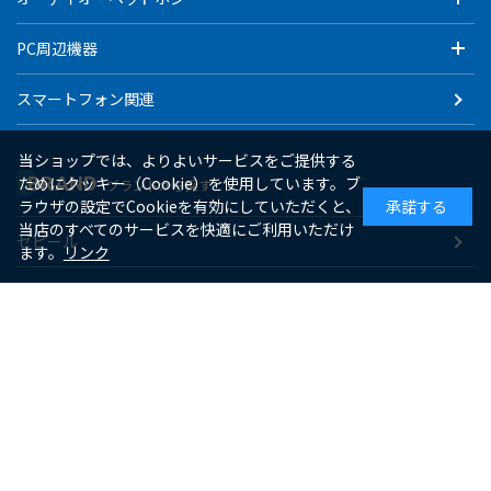
PC周辺機器
スマートフォン関連
当ショップでは、よりよいサービスをご提供する
BRAND
ためにクッキー（Cookie）を使用しています。ブ
ブランドから探す
ラウザの設定でCookieを有効にしていただくと、
承諾する
当店のすべてのサービスを快適にご利用いただけ
ゼピール
ます。
リンク
macaful
シー・シー・ピー
アピックス
ソーダスパークル