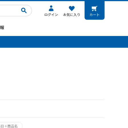
ログイン
お気に入り
カート
報
。
売日＋商品名