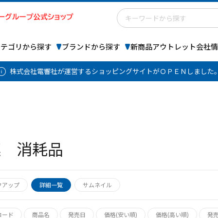
カテゴリから探す
ブランドから探す
新商品
アウトレット
会社情
株式会社電響社が運営するショッピングサイトがＯＰＥＮしました
連 消耗品
クアップ
詳細一覧
サムネイル
コード
商品名
発売日
価格(安い順)
価格(高い順)
発