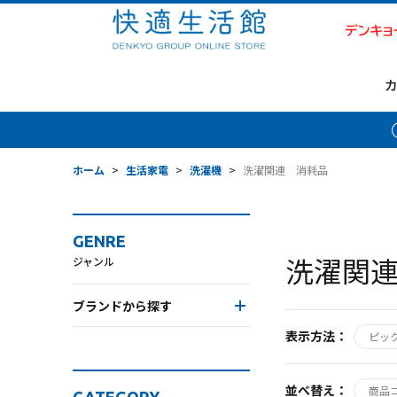
ホーム
>
生活家電
>
洗濯機
>
洗濯関連 消耗品
GENRE
洗濯関
ジャンル
ブランドから探す
表示方法：
ピッ
並べ替え：
商品