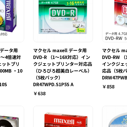
l データ用
マクセル maxell データ用
マクセル ma
（1～4倍速対
DVD-R （1～16X対応）イン
DVD-RW 
ェットプリ
クジェットプリンター対応品
インクジェ
0MB ・10
（ひろびろ超美白レーベル）
応品（5枚
（5枚パック）
DRW47PWB
10S
DR47WPD.S1P5S A
￥858
￥638