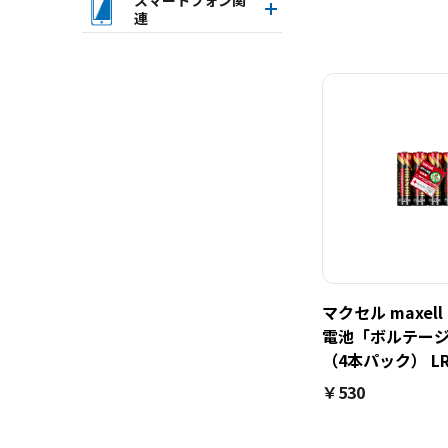
連
次
マクセル maxel
電池「ボルテージ
（4本パック） LR6
￥530