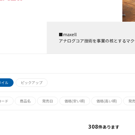
■maxell
アナログコア技術を事業の核とするマク
ネイル
ピックアップ
コード
商品名
発売日
価格(安い順)
価格(高い順)
発
308
件あります