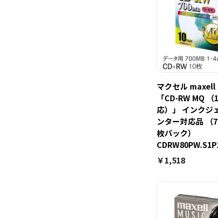
マクセル maxel
「CD-RW MQ 
応）」 インクジ
ンター対応品 （70
枚パック）
CDRW80PW.S1P
￥1,518