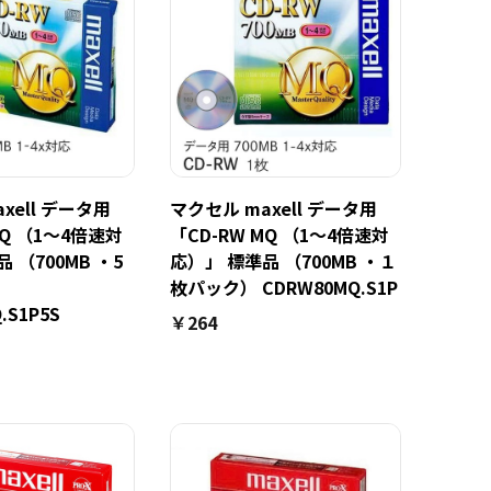
xell データ用
マクセル maxell データ用
MQ （1～4倍速対
「CD-RW MQ （1～4倍速対
 （700MB ・5
応）」 標準品 （700MB ・１
枚パック） CDRW80MQ.S1P
.S1P5S
￥264