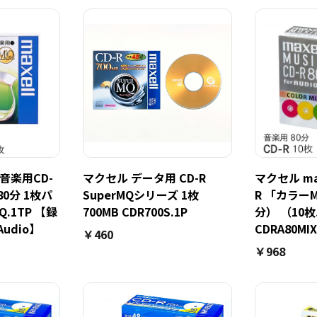
 音楽用CD-
マクセル データ用 CD-R
マクセル max
80分 1枚パ
SuperMQシリーズ 1枚
R 「カラーMI
Q.1TP 【録
700MB CDR700S.1P
分） （10
udio】
CDRA80MIX
￥460
￥968