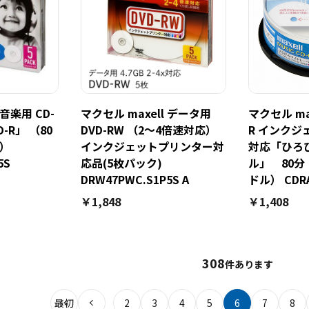
 音楽用 CD-
マクセル maxell データ用
マクセル max
D-R」 （80
DVD-RW （2～4倍速対応）
R インク
ク）
インクジェットプリンター対
対応「ひろ
5S
応品(5枚パック)
ル」 80分
DRW47PWC.S1P5S A
ドル） CDRA
￥1,848
￥1,408
308
件あります
最初
2
3
4
5
6
7
8