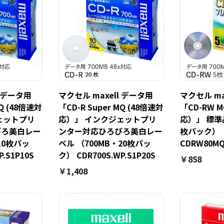
l データ用
マクセル maxell データ用
マクセル ma
MQ (48倍速対
「CD-R Super MQ (48倍速対
「CD-RW 
ェットプリ
応）」 インクジェットプリ
応）」 標準品
びろ美白レー
ンター対応ひろびろ美白レー
枚パック）
10枚パッ
ベル （700MB・20枚パッ
CDRW80MQ
P.S1P10S
ク） CDR700S.WP.S1P20S
￥858
￥1,408