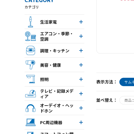
CATEGORY
カテゴリ
生活家電
エアコン・季節・
空調
調理・キッチン
美容・健康
照明
表示方法：
サム
テレビ・記録メデ
ィア
並べ替え：
商品
オーデイオ・ヘッ
ドホン
PC周辺機器
スマートフォン関