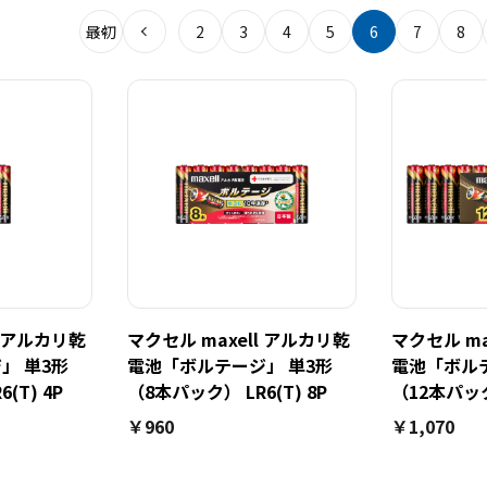
最初
2
3
4
5
6
7
8
l アルカリ乾
マクセル maxell アルカリ乾
マクセル ma
」 単3形
電池「ボルテージ」 単3形
電池「ボルテ
(T) 4P
（8本パック） LR6(T) 8P
（12本パック）
￥960
￥1,070