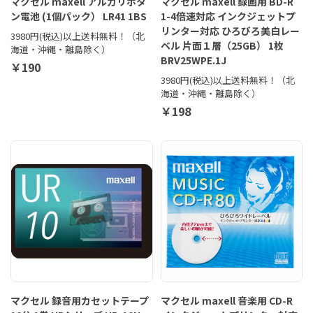
マクセル maxell アルカリボタ
マクセル maxell 録画用 BD-R
ン電池 (1個パック） LR41 1BS
1-4倍速対応 インクジェットプ
リンター対応 ひろびろ美白レー
3980円(税込)以上送料無料！（北
ベル 片面１層（25GB） 1枚
海道・沖縄・離島除く）
BRV25WPE.1J
￥190
3980円(税込)以上送料無料！（北
海道・沖縄・離島除く）
￥198
マクセル 録音用カセットテープ
マクセル maxell 音楽用 CD-R