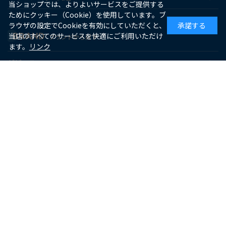
当ショップでは、よりよいサービスをご提供する
ためにクッキー（Cookie）を使用しています。ブ
ラウザの設定でCookieを有効にしていただくと、
承諾する
当店のすべてのサービスを快適にご利用いただけ
BRAND
ブランドから探す
ます。
リンク
ゼピール
macaful
シー・シー・ピー
アピックス
ソーダスパークル
maxell
SUPPORT
お客様サポート