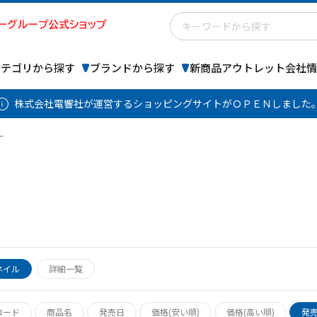
カテゴリから探す
ブランドから探す
新商品
アウトレット
会社情
株式会社電響社が運営するショッピングサイトがＯＰＥＮしました
ー
ー
ネイル
詳細一覧
コード
商品名
発売日
価格(安い順)
価格(高い順)
発