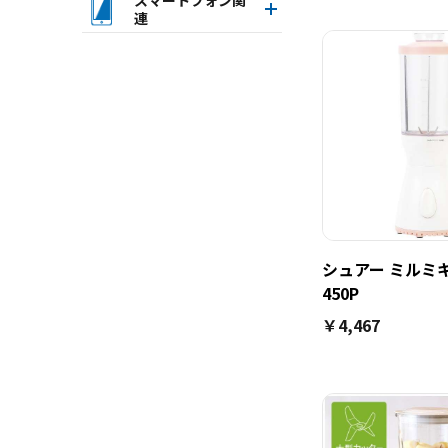
連
シュアー ミルミキ
450P
￥4,467