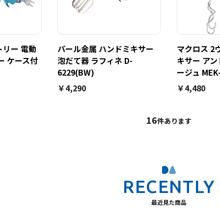
トリー 電動
パール金属 ハンドミキサー
マクロス 2
ー ケース付
泡だて器 ラフィネ D-
キサー アン
6229(BW)
ージュ MEK-
￥4,290
￥4,480
16
件あります
最近見た商品