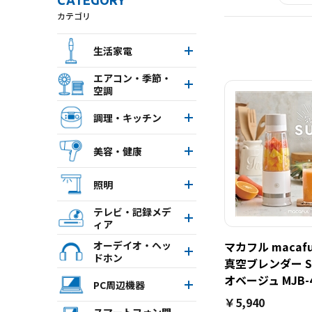
CATEGORY
カテゴリ
生活家電
エアコン・季節・
空調
調理・キッチン
美容・健康
照明
テレビ・記録メデ
ィア
オーデイオ・ヘッ
マカフル macaf
ドホン
真空ブレンダー S
オベージュ MJB-4
PC周辺機器
￥5,940
スマートフォン関