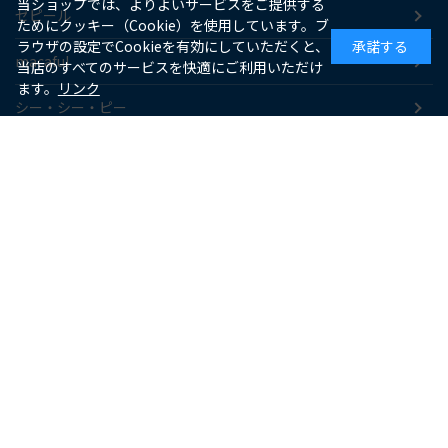
当ショップでは、よりよいサービスをご提供する
ゼピール
ためにクッキー（Cookie）を使用しています。ブ
ラウザの設定でCookieを有効にしていただくと、
承諾する
macaful
当店のすべてのサービスを快適にご利用いただけ
ます。
リンク
シー・シー・ピー
アピックス
ソーダスパークル
maxell
SUPPORT
お客様サポート
よくあるご質問
お支払いについて