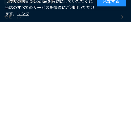
BRAND
ラウザの設定でCookieを有効にしていただくと、
承諾する
ブランドから探す
当店のすべてのサービスを快適にご利用いただけ
ます。
リンク
ゼピール
macaful
シー・シー・ピー
アピックス
ソーダスパークル
maxell
SUPPORT
お客様サポート
よくあるご質問