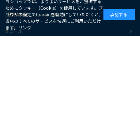
当ショップでは、よりよいサービスをご提供する
ためにクッキー（Cookie）を使用しています。ブ
BRAND
ラウザの設定でCookieを有効にしていただくと、
承諾する
ブランドから探す
当店のすべてのサービスを快適にご利用いただけ
ます。
リンク
ゼピール
macaful
シー・シー・ピー
アピックス
ソーダスパークル
maxell
SUPPORT
お客様サポート