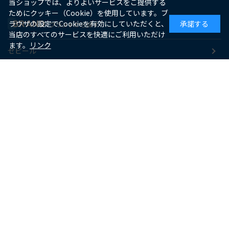
当ショップでは、よりよいサービスをご提供する
ためにクッキー（Cookie）を使用しています。ブ
BRAND
ラウザの設定でCookieを有効にしていただくと、
承諾する
ブランドから探す
当店のすべてのサービスを快適にご利用いただけ
ます。
リンク
ゼピール
macaful
シー・シー・ピー
アピックス
ソーダスパークル
maxell
SUPPORT
お客様サポート