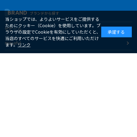
BRAND
ブランドから探す
当ショップでは、よりよいサービスをご提供する
ためにクッキー（Cookie）を使用しています。ブ
ゼピール
ラウザの設定でCookieを有効にしていただくと、
承諾する
当店のすべてのサービスを快適にご利用いただけ
macaful
ます。
リンク
シー・シー・ピー
アピックス
ソーダスパークル
maxell
SUPPORT
お客様サポート