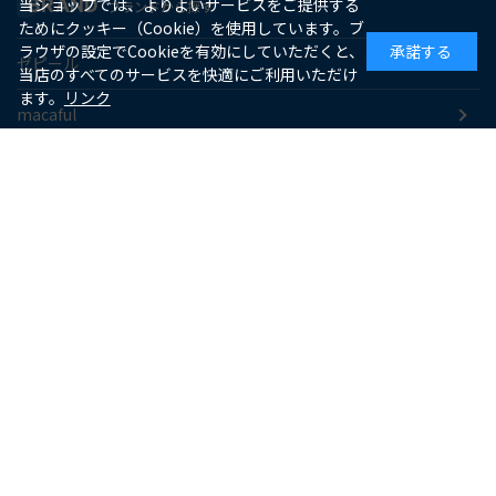
BRAND
当ショップでは、よりよいサービスをご提供する
ブランドから探す
ためにクッキー（Cookie）を使用しています。ブ
ラウザの設定でCookieを有効にしていただくと、
承諾する
ゼピール
当店のすべてのサービスを快適にご利用いただけ
ます。
リンク
macaful
シー・シー・ピー
アピックス
ソーダスパークル
maxell
SUPPORT
お客様サポート
よくあるご質問