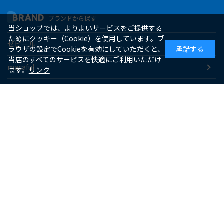
BRAND
ブランドから探す
当ショップでは、よりよいサービスをご提供する
ためにクッキー（Cookie）を使用しています。ブ
ゼピール
ラウザの設定でCookieを有効にしていただくと、
承諾する
当店のすべてのサービスを快適にご利用いただけ
macaful
ます。
リンク
シー・シー・ピー
アピックス
ソーダスパークル
maxell
SUPPORT
お客様サポート