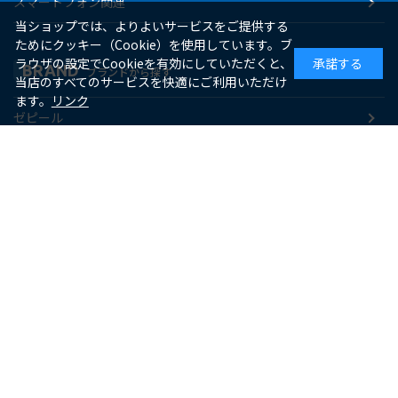
スマートフォン関連
当ショップでは、よりよいサービスをご提供する
ためにクッキー（Cookie）を使用しています。ブ
ラウザの設定でCookieを有効にしていただくと、
承諾する
BRAND
ブランドから探す
当店のすべてのサービスを快適にご利用いただけ
ます。
リンク
ゼピール
macaful
シー・シー・ピー
アピックス
ソーダスパークル
maxell
SUPPORT
お客様サポート